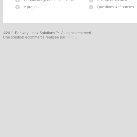
Conditions générales de vente
Paiement sécurisé
A propos
Questions & réponses
©2011 Beeway - Inox Solutions ™. All rights reserved
Une solution ecommerce réalisée par
Owlfly
.