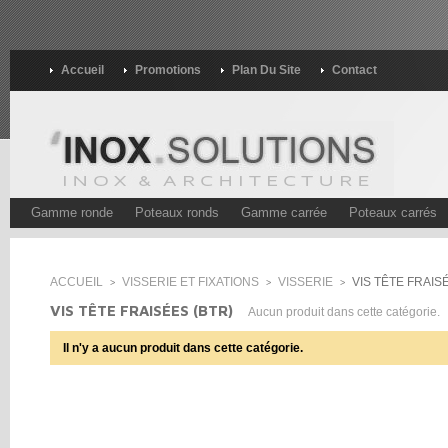
Accueil
Promotions
Plan Du Site
Contact
Gamme ronde
Poteaux ronds
Gamme carrée
Poteaux carrés
ACCUEIL
VISSERIE ET FIXATIONS
VISSERIE
VIS TÊTE FRAIS
>
>
>
VIS TÊTE FRAISÉES (BTR)
Aucun produit dans cette catégorie.
Il n'y a aucun produit dans cette catégorie.