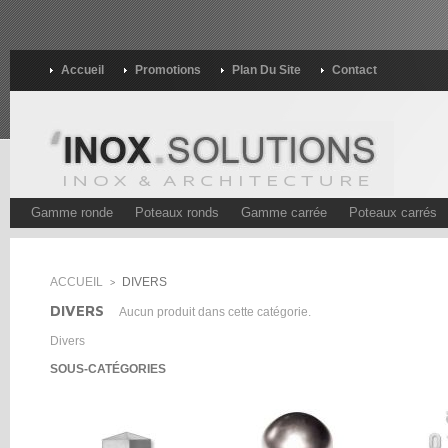
Accueil
Promotions
Plan Du Site
Contact
Gamme ronde
Poteaux ronds
Gamme carrée
Poteaux carrés
ACCUEIL
DIVERS
>
DIVERS
Aucun produit dans cette catégorie.
Divers
SOUS-CATÉGORIES