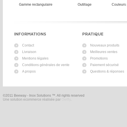
Gamme rectangulaire
Outillage
Couleurs 
--------------------------------------
--------------------------------------
-
INFORMATIONS
PRATIQUE
Contact
Nouveaux produits
Livraison
Meilleures ventes
Mentions légales
Promotions
Conditions générales de vente
Paiement sécurisé
A propos
Questions & réponses
©2011 Beeway - Inox Solutions ™. All rights reserved
Une solution ecommerce réalisée par
Owlfly
.