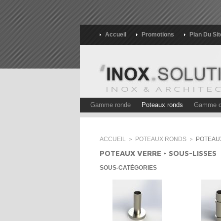
Accueil
Promotions
Plan Du Sit
Gamme ronde
Poteaux ronds
Gamme c
ACCUEIL
POTEAUX RONDS
POTEAUX
>
>
POTEAUX VERRE + SOUS-LISSES
SOUS-CATÉGORIES