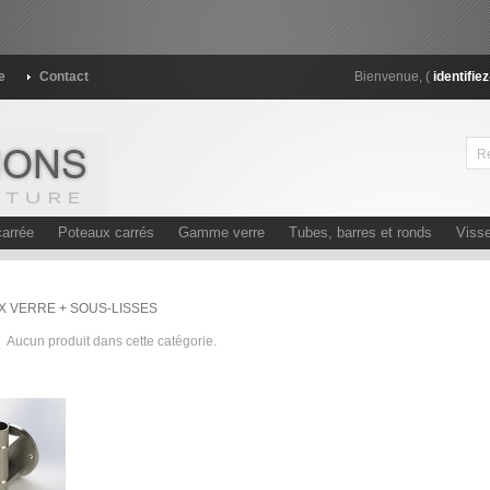
e
Contact
Bienvenue, (
identifie
arrée
Poteaux carrés
Gamme verre
Tubes, barres et ronds
Visse
 VERRE + SOUS-LISSES
Aucun produit dans cette catégorie.