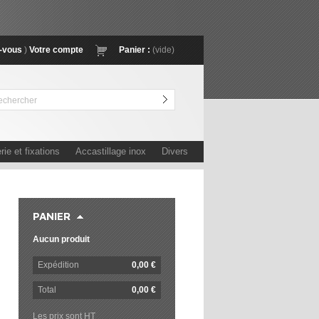
z-vous
)
Votre compte
Panier :
(vide)
Go!
rie et fixations
Accastillage inox
Divers
PANIER
Aucun produit
Expédition
0,00 €
Total
0,00 €
Les prix sont HT