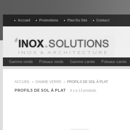
Accueil
Promotions
Plan Du Site
Contact
Gamme ronde
Poteaux ronds
Gamme carrée
Poteaux carrés
ACCUEIL
GAMME VERRE
PROFILS DE SOL À PLAT
>
>
PROFILS DE SOL À PLAT
Il y a 13 produits.