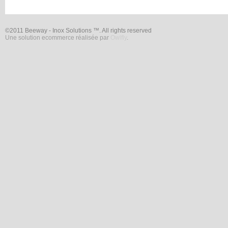
©2011 Beeway - Inox Solutions ™. All rights reserved
Une solution ecommerce réalisée par
Owlfly
.